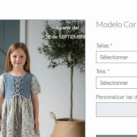
¡ATENCIÓN!
Fecha de entrega:
Modelo Cor
A partir del
22 de SEPTIEMBRE.
Tallas
*
Sélectionner
Tela:
*
Sélectionner
Personalizar las do