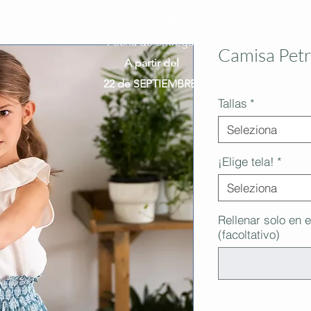
¡ATENCIÓN!
Fecha de entrega:
Camisa Petr
A partir del
22 de SEPTIEMBRE.
Tallas
*
Seleziona
¡Elige tela!
*
Seleziona
Rellenar solo en e
(facoltativo)