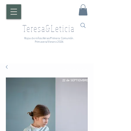
Teresa&Leticia
Ropa de niños/Arras/Primera Comunión.
Primavera/Verano 2026
¡ATENCIÓN!
Fecha de entrega:
A partir del
22 de SEPTIEMBRE.