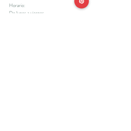
Horario:
De lunes a viernes
Mañanas: De 10 a 14
Tardes: De 17 a 20 h.
*Cerrado vacaciones escolares de Navidad
y Semana Santa y del 18/7 al 31/8.
Teléfonos:
915638662
650141048
*Solo se atenderá el teléfono en horario de
mañana
Reserva de cita online