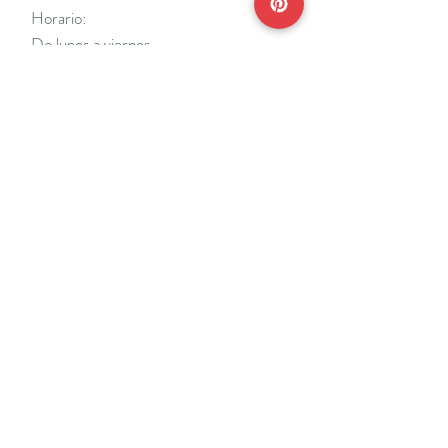
Horario:
De lunes a viernes
Mañanas: De 10 a 14
Tardes: De 17 a 20 h.
*Cerrado vacaciones escolares de Navidad
y Semana Santa y del 18/7 al 31/8.
Teléfonos:
915638662
650141048
*Solo se atenderá el teléfono en horario de
mañana
Reserva de cita online