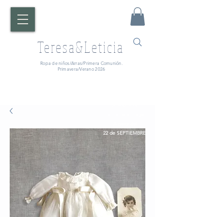
Teresa&Leticia
Ropa de niños/Arras/Primera Comunión.
Primavera/Verano 2026
¡ATENCIÓN!
Fecha de entrega:
A partir del
22 de SEPTIEMBRE.