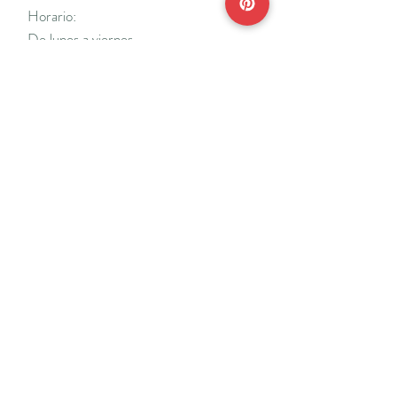
Horario:
De lunes a viernes
Mañanas: De 10 a 14
Tardes: De 17 a 20 h.
*Cerrado vacaciones escolares de Navidad
y Semana Santa y del 18/7 al 31/8.
Teléfonos:
915638662
650141048
*Solo se atenderá el teléfono en horario de
mañana
Reserva de cita online