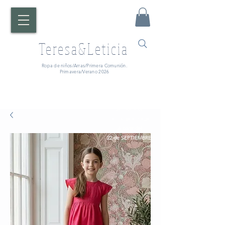
Teresa&Leticia
Ropa de niños/Arras/Primera Comunión.
Primavera/Verano 2026
¡ATENCIÓN!
Fecha de entrega:
A partir del
22 de SEPTIEMBRE.