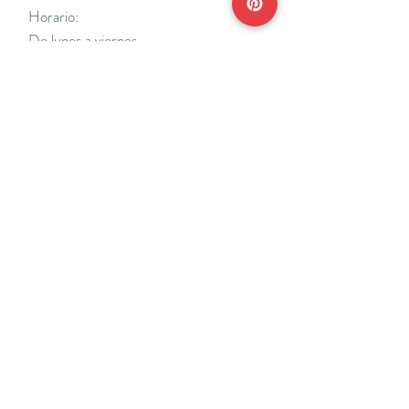
Horario:
De lunes a viernes
Mañanas: De 10 a 14
Tardes: De 17 a 20 h.
*Cerrado vacaciones escolares de Navidad
y Semana Santa y del 18/7 al 31/8.
Teléfonos:
915638662
650141048
*Solo se atenderá el teléfono en horario de
mañana
Reserva de cita online