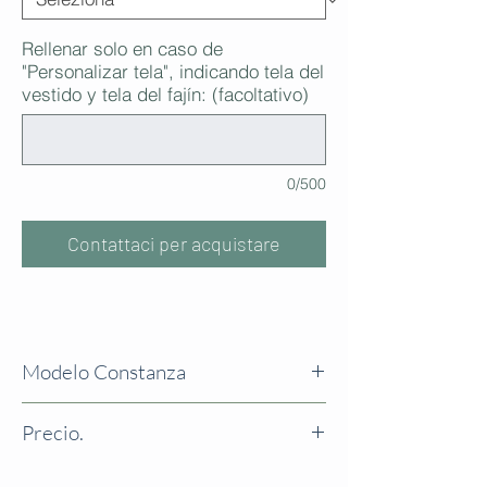
Rellenar solo en caso de
"Personalizar tela", indicando tela del
vestido y tela del fajín: (facoltativo)
0/500
Contattaci per acquistare
Modelo Constanza
Modelo de escote redondo y manga tres
Precio.
cuartos. Remata el cuello y la manga una
delicada puntilla de valencié. Banda con
Precio del vestido según talla
:
lazada en la espalda.