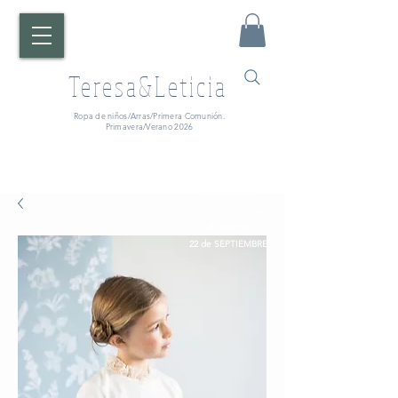
Teresa&Leticia
Ropa de niños/Arras/Primera Comunión.
Primavera/Verano 2026
¡ATENCIÓN!
Fecha de entrega:
A partir del
22 de SEPTIEMBRE.