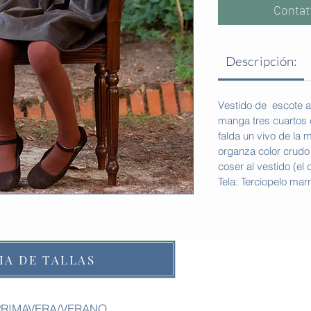
Contat
Descripción:
Vestido de escote a 
manga tres cuartos c
falda un vivo de la 
organza color crudo
coser al vestido (el 
Tela: Terciopelo mar
IA DE TALLAS
PRIMAVERA/VERANO