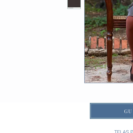
GU
TELAS 