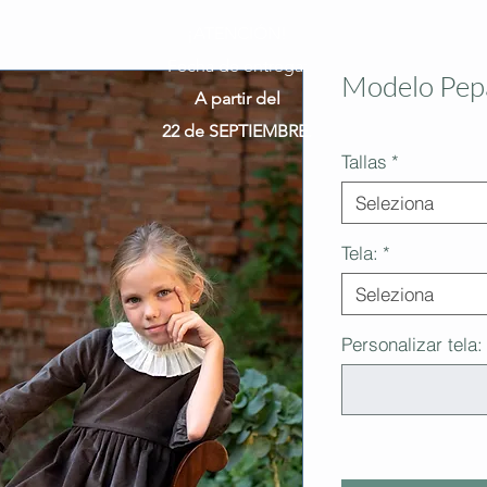
¡ATENCIÓN!
Fecha de entrega:
Modelo Pep
A partir del
22 de SEPTIEMBRE.
Tallas
*
Seleziona
Tela:
*
Seleziona
Personalizar tela: 