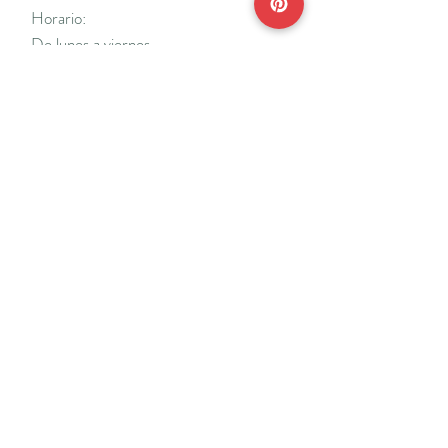
Horario:
De lunes a viernes
Mañanas: De 10 a 14
Tardes: De 17 a 20 h.
*Cerrado vacaciones escolares de Navidad
y Semana Santa y del 18/7 al 31/8.
Teléfonos:
915638662
650141048
*Solo se atenderá el teléfono en horario de
mañana
Reserva de cita online