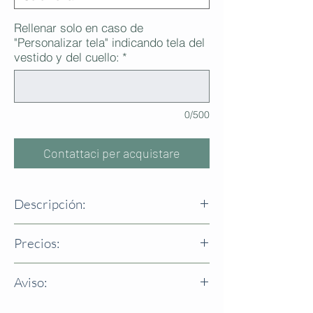
Rellenar solo en caso de
"Personalizar tela" indicando tela del
vestido y del cuello:
*
0/500
Contattaci per acquistare
Descripción:
Vestido de talle alto, manga farol y amplio
Precios:
cuello fruncido por gomas realizado en
otra tela.
Foto: Lino árbol/ Muselina cruda.
Aviso:
Talla 6m/43
Talla
Talla 8/53€
3/48€
La opción "personalizar tela" por ser