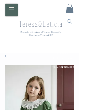
Teresa&Leticia
Ropa de niños/Arras/Primera Comunión.
Primavera/Verano 2026
¡ATENCIÓN!
Fecha de entrega:
A partir del
22 de SEPTIEMBRE.