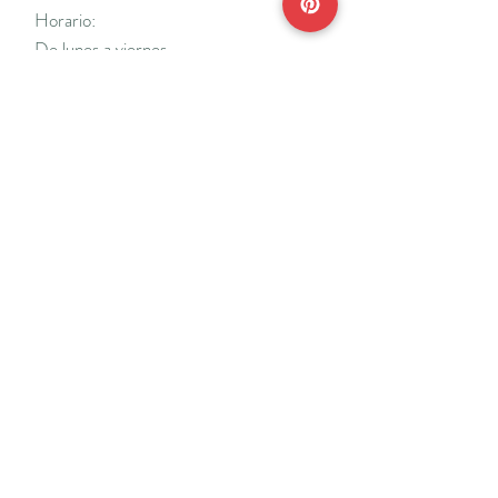
Horario:
De lunes a viernes
Mañanas: De 10 a 14
Tardes: De 17 a 20 h.
*Cerrado vacaciones escolares de Navidad
y Semana Santa y del 18/7 al 31/8.
Teléfonos:
915638662
650141048
*Solo se atenderá el teléfono en horario de
mañana
Reserva de cita online