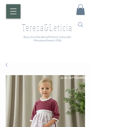
Teresa&Leticia
Ropa de niños/Arras/Primera Comunión.
Primavera/Verano 2026
¡ATENCIÓN!
Fecha de entrega:
A partir del
22 de SEPTIEMBRE.