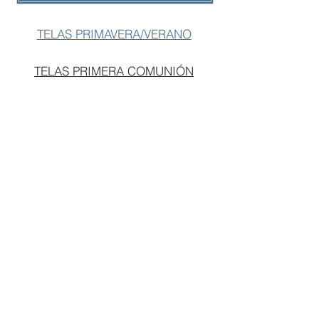
8.........73€
Talla 2............67€ Talla
TELAS PRIMAVERA/VERANO
9.........74€
Talla 3............68€ Talla 10.......75€
TELAS PRIMERA COMUNIÓN
Talla 4............69€ Talla 11.......76€
Talla 5............70€ Talla 12.......77€