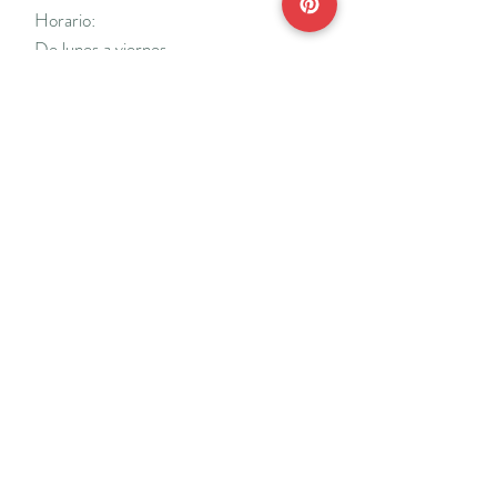
Horario:
De lunes a viernes
Mañanas: De 10 a 14
Tardes: De 17 a 20 h.
*Cerrado vacaciones escolares de Navidad
y Semana Santa y del 18/7 al 31/8.
Teléfonos:
915638662
650141048
*Solo se atenderá el teléfono en horario de
mañana
Reserva de cita online