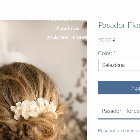
¡ATENCIÓN!
Fecha de entrega:
Pasador Flo
A partir del
22 de SEPTIEMBRE.
Prezzo
20,00 €
Color:
*
Seleziona
Agg
Pasador Flores
Pasador de flores de