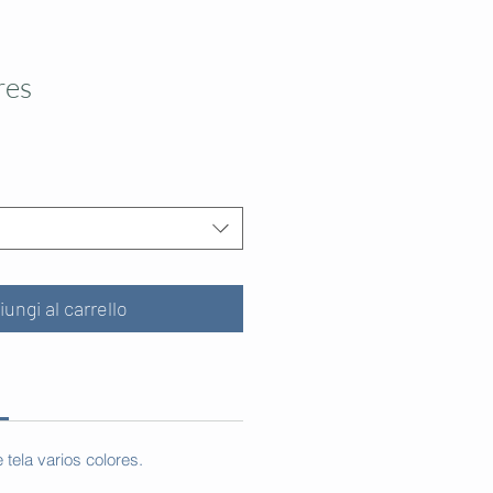
res
iungi al carrello
 tela varios colores.