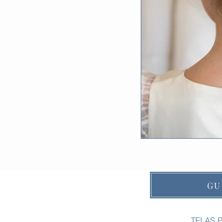
GU
TELAS 