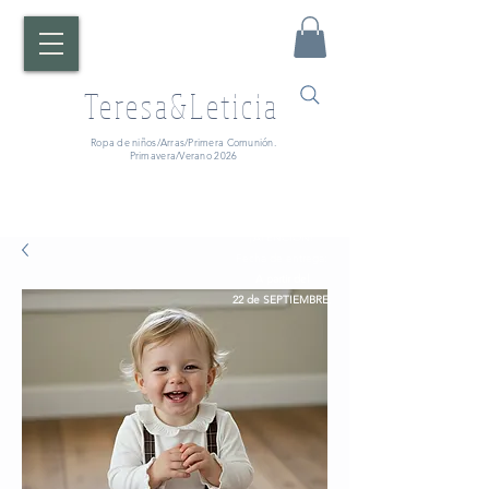
Teresa&Leticia
Ropa de niños/Arras/Primera Comunión.
Primavera/Verano 2026
¡ATENCIÓN!
Fecha de entrega:
A partir del
22 de SEPTIEMBRE.