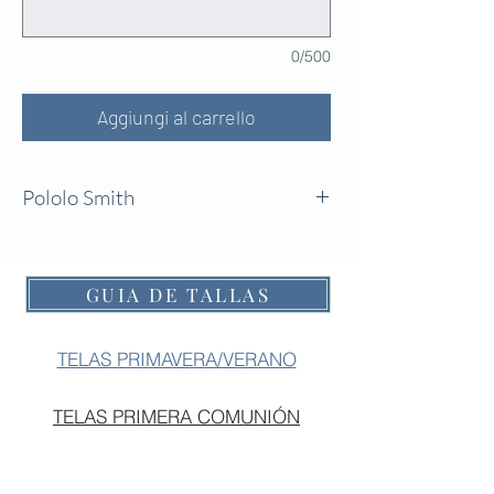
0/500
Aggiungi al carrello
Pololo Smith
Pololo fruncido en la cintura y en las
piernas y con tirantes.
Foto: Tela Browni.
GUIA DE TALLAS
TELAS PRIMAVERA/VERANO
TELAS PRIMERA COMUNIÓN