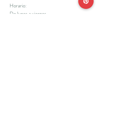
Horario:
De lunes a viernes
Mañanas: De 10 a 14
Tardes: De 17 a 20 h.
*Cerrado vacaciones escolares de Navidad
y Semana Santa y del 18/7 al 31/8.
Teléfonos:
915638662
650141048
*Solo se atenderá el teléfono en horario de
mañana
Reserva de cita online