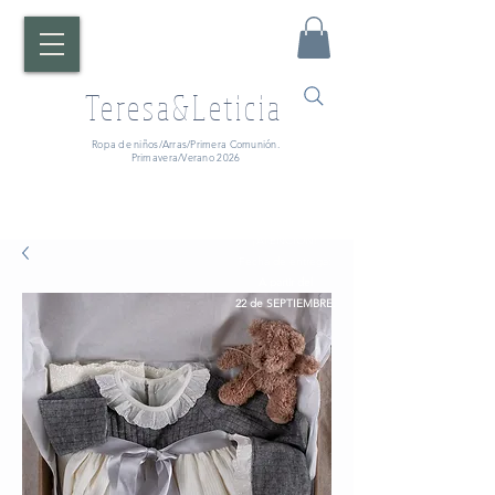
Teresa&Leticia
Ropa de niños/Arras/Primera Comunión.
Primavera/Verano 2026
¡ATENCIÓN!
Fecha de entrega:
A partir del
22 de SEPTIEMBRE.