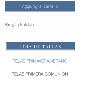
Aggiungi al carrello
Regalo Faldón
La caja contiene:
- Un faldón modelo Olivia.
- Una capota de punto.
GUIA DE TALLAS
- Un osito de peluche.
TELAS PRIMAVERA/VERANO
TELAS PRIMERA COMUNIÓN