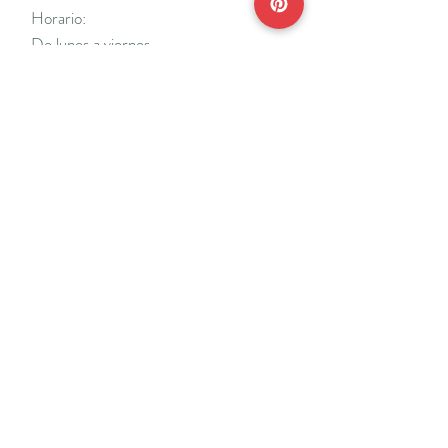
Horario:
De lunes a viernes
Mañanas: De 10 a 14
Tardes: De 17 a 20 h.
*Cerrado vacaciones escolares de Navidad
y Semana Santa y del 18/7 al 31/8.
Teléfonos:
915638662
650141048
*Solo se atenderá el teléfono en horario de
mañana
Reserva de cita online