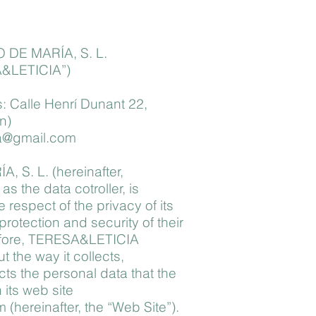
 DE MARÍA, S. L.
A&LETICIA”)
: Calle Henrí Dunant 22,
n)
cia@gmail.com
 S. L. (hereinafter,
 the data cotroller, is
respect of the privacy of its
protection and security of their
efore, TERESA&LETICIA
t the way it collects,
ts the personal data that the
its web site
m
(hereinafter, the “Web Site”).