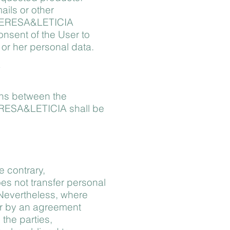
ails or other
 TERESA&LETICIA
onsent of the User to
 or her personal data.
ons between the
ERESA&LETICIA shall be
e contrary,
 not transfer personal
. Nevertheless, where
or by an agreement
the parties,