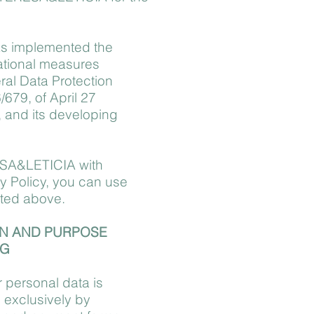
 implemented the
ational measures
ral Data Protection
679, of April 27
, and its developing
ESA&LETICIA with
cy Policy, you can use
ated above.
ON AND PURPOSE
NG
r personal data is
 exclusively by