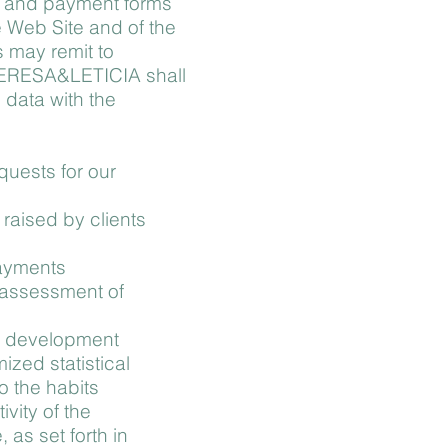
t and payment forms
e Web Site and of the
s may remit to
ERESA&LETICIA shall
 data with the
uests for our
 raised by clients
ayments
assessment of
ss development
ized statistical
o the habits
vity of the
 as set forth in