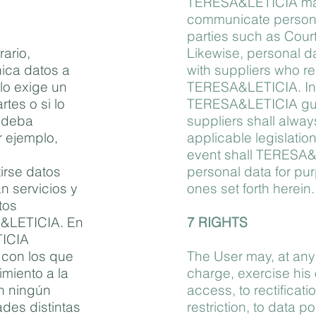
TERESA&LETICIA may
communicate personal
parties such as Court
rario,
Likewise, personal 
ca datos a
with suppliers who re
 lo exige un
TERESA&LETICIA. In 
rtes o si lo
TERESA&LETICIA gua
e deba
suppliers shall alway
r ejemplo,
applicable legislation
event shall TERESA&
irse datos
personal data for pu
n servicios y
ones set forth herein.
tos
&LETICIA. En
7 RIGHTS
ICIA
 con los que
The User may, at any 
imiento a la
charge, exercise his o
en ningún
access, to rectificatio
ades distintas
restriction, to data po