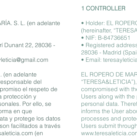
1 CONTROLLER
ÍA. S. L. (en adelante
• Holder: EL ROPERO
(hereinafter, “TERES
• NIF: B-84736651
nrí Dunant 22, 28036 -
• Registered address
28036 - Madrid (Spai
yleticia@gmail.com
• Email: teresayleti
 (en adelante
EL ROPERO DE MARÍA,
esponsable del
“TERESA&LETICIA”), as
promiso el respeto de
compromised with the 
la protección y
Users along with the 
onales. Por ello, se
personal data. Ther
forma en que
informs the User abou
ta y protege los datos
processes and protec
son facilitados a través
Users submit through 
aleticia.com
(en
www.teresaleticia.co