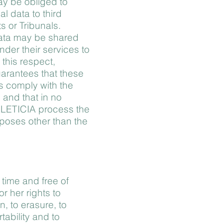
 be obliged to
 data to third
s or Tribunals.
data may be shared
nder their services to
this respect,
rantees that these
s comply with the
 and that in no
LETICIA process the
rposes other than the
time and free of
r her rights to
n, to erasure, to
rtability and to