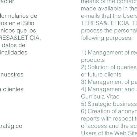
rácter
means of the contac
made available in th
formularios de
e-mails that the User
os en el Sitio
TERESA&LETICIA. T
ónicos que los
process the personal
TERESA&LETICIA.
following purposes:
 datos del
finalidades
1) Management of req
products
2) Solution of queries
 nuestros
or future clients
3) Management of p
a clientes
4) Management and 
Curricula Vitae
5) Strategic busine
6) Creation of anonym
reports with respect t
tratégico
of access and the acti
Users of the Web Site,