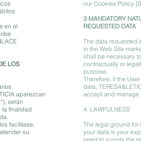
ticos
our Cookies Policy [
ábitos
3 MANDATORY NAT
s en el
REQUESTED DATA
ribe
ENLACE
The data requested i
in the Web Site marke
shall be necessary t
DE LOS
contractually or lega
purpose.
Therefore, if the Use
arios
data, TERESA&LETICIA
TICIA aparezcan
accept and manage hi
*), serán
la finalidad
4. LAWFULNESS
ida.
los facilitase,
The legal ground for 
atender su
your data is your ex
need to supply the r