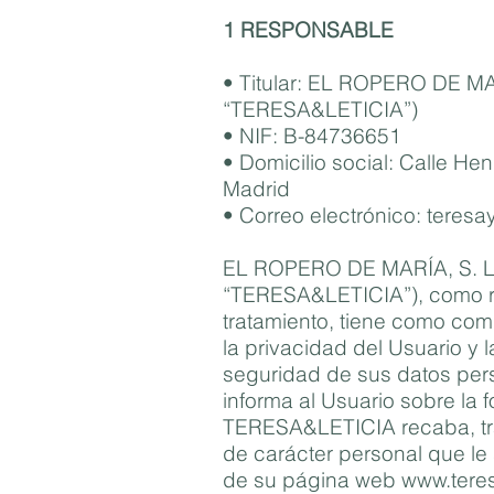
1 RESPONSABLE
• Titular: EL ROPERO DE MAR
“TERESA&LETICIA”)
• NIF: B-84736651
• Domicilio social: Calle He
Madrid
• Correo electrónico: teresa
EL ROPERO DE MARÍA, S. L.
“TERESA&LETICIA”), como r
tratamiento, tiene como com
la privacidad del Usuario y 
seguridad de sus datos pers
informa al Usuario sobre la 
TERESA&LETICIA recaba, tra
de carácter personal que le 
de su página web
www.teres