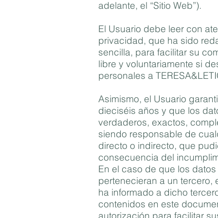
adelante, el “Sitio Web”).
El Usuario debe leer con ate
privacidad, que ha sido red
sencilla, para facilitar su c
libre y voluntariamente si de
personales a TERESA&LETI
Asimismo, el Usuario garant
dieciséis años y que los da
verdaderos, exactos, comple
siendo responsable de cualq
directo o indirecto, que pu
consecuencia del incumplimi
En el caso de que los datos
pertenecieran a un tercero, 
ha informado a dicho tercer
contenidos en este documen
autorización para facilitar s