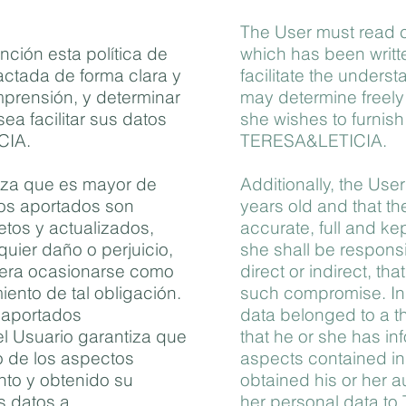
The User must read ca
nción esta política de
which has been writte
actada de forma clara y
facilitate the unders
omprensión, y determinar
may determine freely 
sea facilitar sus datos
she wishes to furnish
CIA.
TERESA&LETICIA.
iza que es mayor de
Additionally, the Use
tos aportados son
years old and that the
tos y actualizados,
accurate, full and ke
uier daño o perjuicio,
she shall be respons
diera ocasionarse como
direct or indirect, th
ento de tal obligación.
such compromise. In 
 aportados
data belonged to a th
el Usuario garantiza que
that he or she has inf
o de los aspectos
aspects contained i
to y obtenido su
obtained his or her au
us datos a
her personal data t