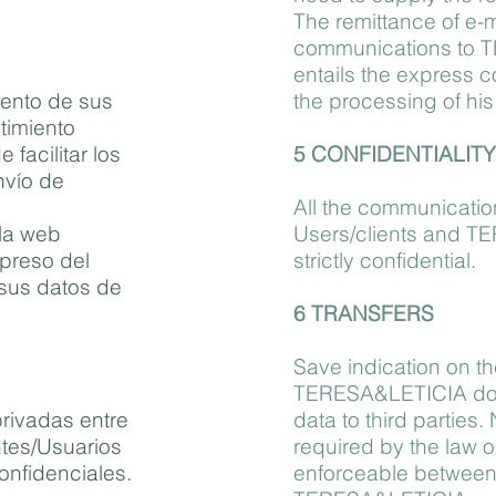
The remittance of e-m
communications to
entails the express c
iento de sus
the processing of his
timiento
facilitar los
5 CONFIDENTIALITY
nvío de
All the communicati
 la web
Users/clients and T
xpreso del
strictly confidential.
 sus datos de
6 TRANSFERS
Save indication on th
TERESA&LETICIA does
rivadas entre
data to third parties
tes/Usuarios
required by the law 
nfidenciales.
enforceable between 