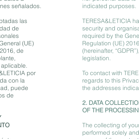
ines señalados.
indicated purposes.
tadas las
TERESA&LETICIA has
idad de
security and organis
sonales
required by the Gene
General (UE)
Regulation (UE) 2016/
 2016, de
(hereinafter, “GDPR”)
lante,
legislation.
aplicable.
&LETICIA por
To contact with TER
ada con la
regards to this Priva
idad, puede
the addresses indic
tos de
2. DATA COLLECTI
OF THE PROCESSI
Y
NTO
The collecting of you
performed solely and