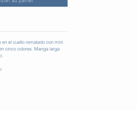
outer au panier
 en el cuello rematado con mini
 en cinco colores. Manga larga
o.
o