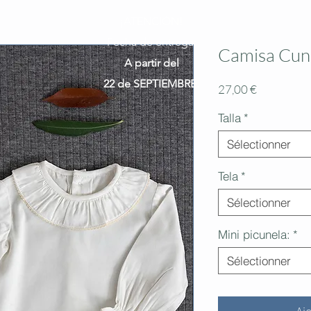
¡ATENCIÓN!
Fecha de entrega:
Camisa Cun
A partir del
22 de SEPTIEMBRE.
Prix
27,00 €
Talla
*
Sélectionner
Tela
*
Sélectionner
Mini picunela:
*
Sélectionner