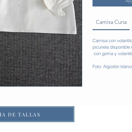
Aj
Camisa Cuna
Camisa con volantito
picunela disponible
con goma y volantit
Foto: Algodón blanc
IA DE TALLAS