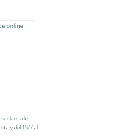
a
ta online
escolares de
ta y del 18/7 al