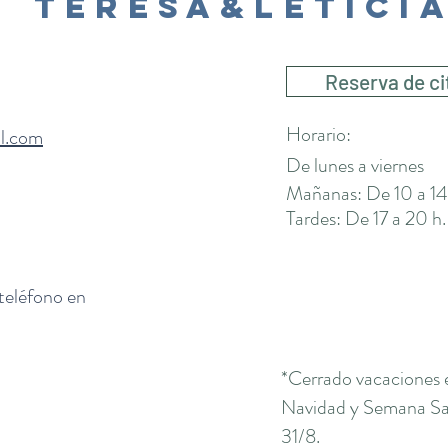
Teresa&Letici
Reserva de ci
Horario:
il.com
De lunes a viernes
Mañanas: De 10 a 14
Tardes: De 17 a 20 h.
 teléfono en
*Cerrado vacaciones 
Navidad y Semana San
31/8.