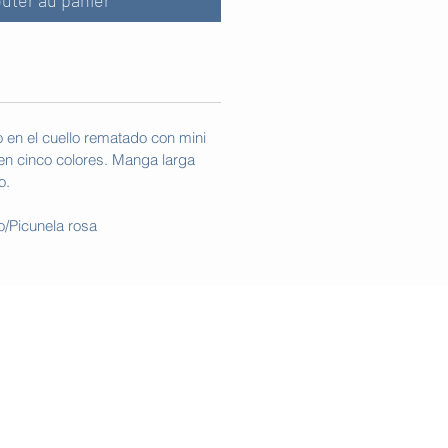
outer au panier
 en el cuello rematado con mini
 en cinco colores. Manga larga
o.
o/Picunela rosa