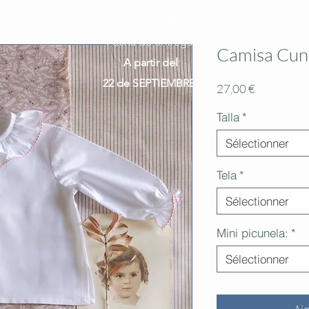
¡ATENCIÓN!
Fecha de entrega:
Camisa Cun
A partir del
22 de SEPTIEMBRE.
Prix
27,00 €
Talla
*
Sélectionner
Tela
*
Sélectionner
Mini picunela:
*
Sélectionner