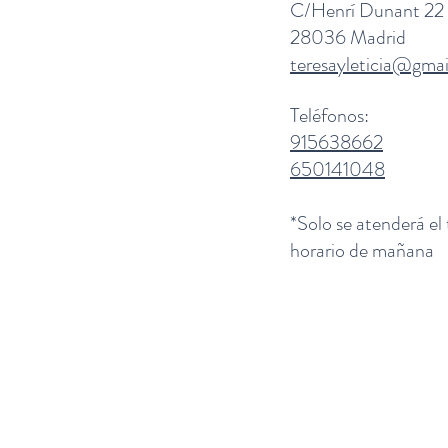
C/Henrí Dunant 22
28036 Madrid
teresayleticia@gma
Teléfonos:
915638662
650141048
*Solo se atenderá el
horario de mañana