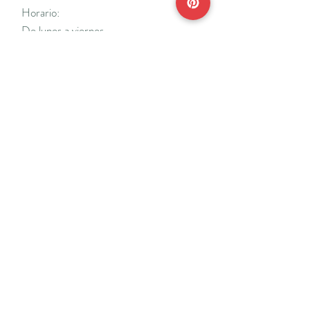
Horario:
De lunes a viernes
Mañanas: De 10 a 14
Tardes: De 17 a 20 h.
*Cerrado vacaciones escolares de Navidad
y Semana Santa y del 18/7 al 31/8.
Teléfonos:
915638662
650141048
*Solo se atenderá el teléfono en horario de
mañana
Reserva de cita online