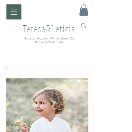
Teresa&Leticia
Ropa de niños/Arras/Primera Comunión.
Primavera/Verano 2026
¡ATENCIÓN!
Fecha de entrega:
A partir del
22 de SEPTIEMBRE.