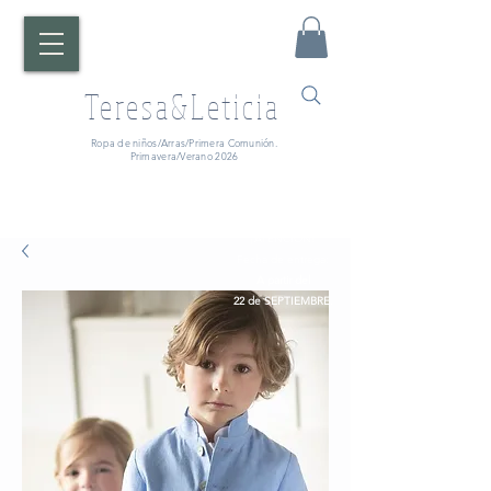
Teresa&Leticia
Ropa de niños/Arras/Primera Comunión.
Primavera/Verano 2026
¡ATENCIÓN!
Fecha de entrega:
A partir del
22 de SEPTIEMBRE.