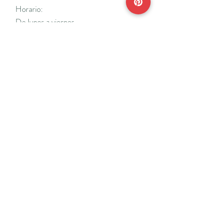
Horario:
De lunes a viernes
Mañanas: De 10 a 14
Tardes: De 17 a 20 h.
*Cerrado vacaciones escolares de Navidad
y Semana Santa y del 18/7 al 31/8.
Teléfonos:
915638662
650141048
*Solo se atenderá el teléfono en horario de
mañana
Reserva de cita online