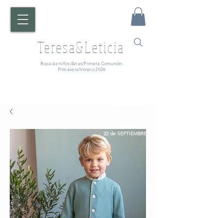
Teresa&Leticia
Ropa de niños/Arras/Primera Comunión.
Primavera/Verano 2026
¡ATENCIÓN!
Fecha de entrega:
A partir del
22 de SEPTIEMBRE.