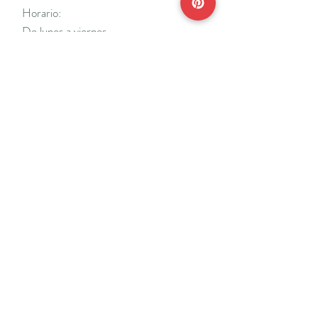
Horario:
De lunes a viernes
Mañanas: De 10 a 14
Tardes: De 17 a 20 h.
*Cerrado vacaciones escolares de Navidad
y Semana Santa y del 18/7 al 31/8.
Teléfonos:
915638662
650141048
*Solo se atenderá el teléfono en horario de
mañana
Reserva de cita online