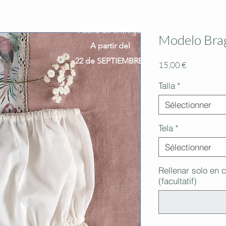
¡ATENCIÓN!
Fecha de entrega:
Modelo Bra
A partir del
22 de SEPTIEMBRE.
Prix
15,00 €
Talla
*
Sélectionner
Tela
*
Sélectionner
Rellenar solo en c
(facultatif)