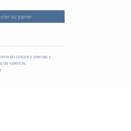
outer au panier
goma en cintura y piernas y
a de valencie.
a