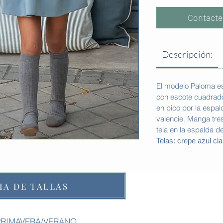
Contacte
Descripción:
El modelo Paloma es
con escote cuadrado 
en pico por la espal
valencie. Manga tres
tela en la espalda de
Telas: crepe azul cla
IA DE TALLAS
PRIMAVERA/VERANO