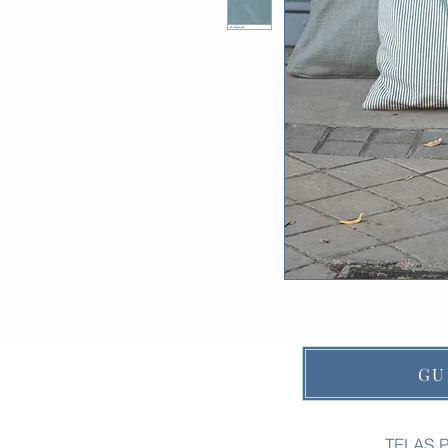
GU
TELAS 