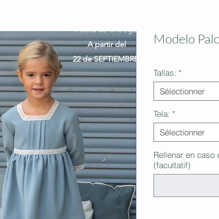
¡ATENCIÓN!
Fecha de entrega:
Modelo Pal
A partir del
22 de SEPTIEMBRE.
Tallas:
*
Sélectionner
Tela:
*
Sélectionner
Rellenar en caso 
(facultatif)