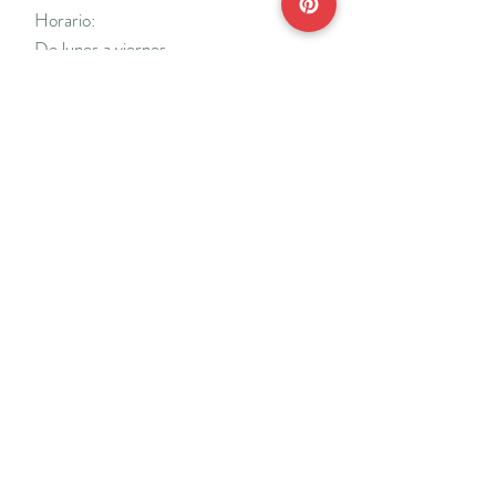
Horario:
De lunes a viernes
Mañanas: De 10 a 14
Tardes: De 17 a 20 h.
*Cerrado vacaciones escolares de Navidad
y Semana Santa y del 18/7 al 31/8.
Teléfonos:
915638662
650141048
*Solo se atenderá el teléfono en horario de
mañana
Reserva de cita online