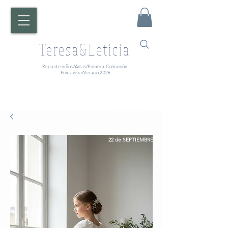
Teresa&Leticia
Ropa de niños/Arras/Primera Comunión.
Primavera/Verano 2026
¡ATENCIÓN!
Fecha de entrega:
A partir del
22 de SEPTIEMBRE.