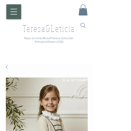
Teresa&Leticia
Ropa de niños/Arras/Primera Comunión.
Primavera/Verano 2026
¡ATENCIÓN!
Fecha de entrega:
A partir del
22 de SEPTIEMBRE.