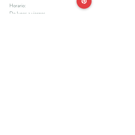
Horario:
De lunes a viernes
Mañanas: De 10 a 14
Tardes: De 17 a 20 h.
*Cerrado vacaciones escolares de Navidad
y Semana Santa y del 18/7 al 31/8.
Teléfonos:
915638662
650141048
*Solo se atenderá el teléfono en horario de
mañana
Reserva de cita online