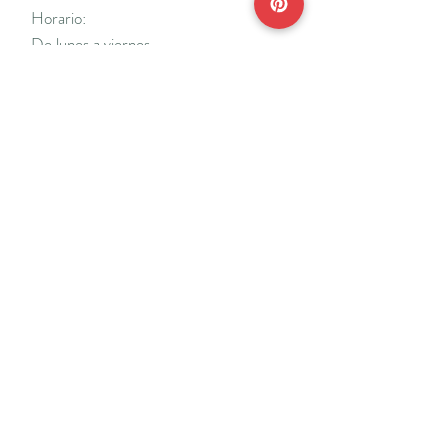
Horario:
De lunes a viernes
Mañanas: De 10 a 14
Tardes: De 17 a 20 h.
*Cerrado vacaciones escolares de Navidad
y Semana Santa y del 18/7 al 31/8.
Teléfonos:
915638662
650141048
*Solo se atenderá el teléfono en horario de
mañana
Reserva de cita online