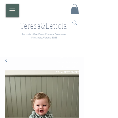
Teresa&Leticia
Ropa de niños/Arras/Primera Comunión.
Primavera/Verano 2026
¡ATENCIÓN!
Fecha de entrega:
A partir del
22 de SEPTIEMBRE.