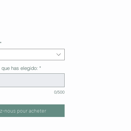
*
 que has elegido:
*
0/500
z-nous pour acheter