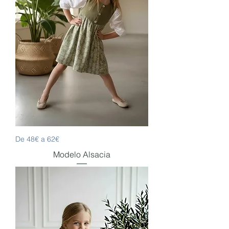
De 48€ a 62€
Modelo Alsacia