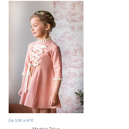
De 53€ a 67€