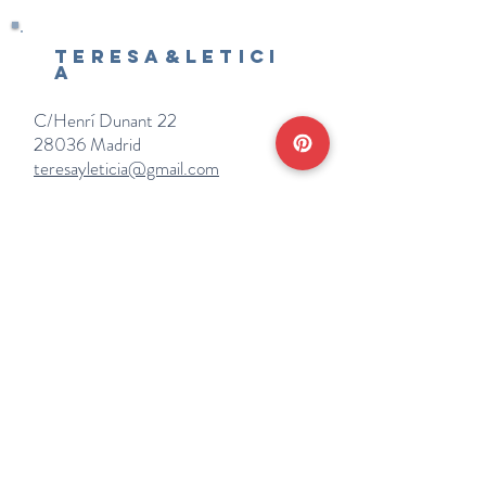
Teresa&Letici
a
C/Henrí Dunant 22
28036 Madrid
teresayleticia@gmail.com
Horario:
De lunes a viernes
Mañanas: De 10 a 14
Tardes: De 17 a 20 h.
*Cerrado vacaciones escolares de Navidad
y Semana Santa y del 18/7 al 31/8.
Teléfonos:
915638662
650141048