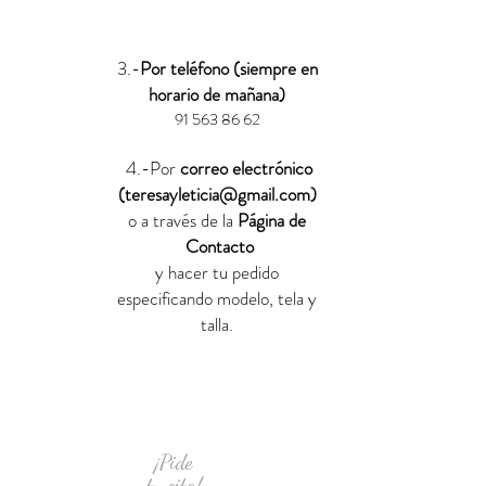
3.-
Por teléfono (siempre en
horario de mañana)
91 563 86 62
4.-Por
correo electrónico
(
teresayleticia@gmail.com
)
o a través de la
Página de
Contacto
y hacer tu pedido
especificando modelo, tela y
talla.
¡Pide
tu cita!