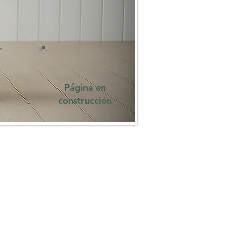
Página en
construcción