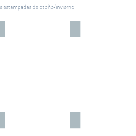
estampadas de otoño/invierno
Toile vino
Toile camel
Flor Viena
vichy rosado