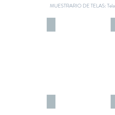
MUESTRARIO DE TELAS: Telas 
Toile azul_edited
Línea rosada