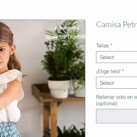
¡ATENCIÓN!
Fecha de entrega:
Camisa Petr
A partir del
22 de SEPTIEMBRE.
Tallas
*
Select
¡Elige tela!
*
Select
Rellenar solo en e
(optional)