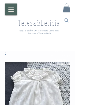
Teresa&Leticia
Ropa de niños/Arras/Primera Comunión.
Primavera/Verano 2026
¡ATENCIÓN!
Fecha de entrega:
A partir del
22 de SEPTIEMBRE.