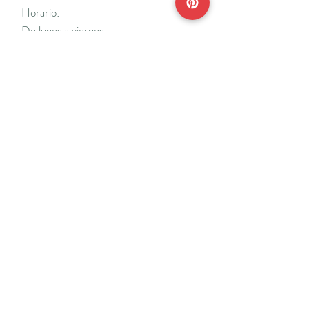
Horario:
De lunes a viernes
Mañanas: De 10 a 14
Tardes: De 17 a 20 h.
*Cerrado vacaciones escolares de Navidad
y Semana Santa y del 18/7 al 31/8.
Teléfonos:
915638662
650141048
*Solo se atenderá el teléfono en horario de
mañana
Reserva de cita online