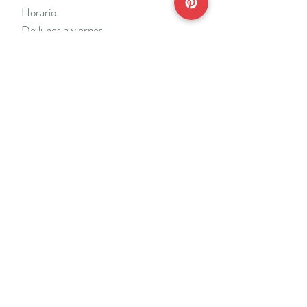
Horario:
De lunes a viernes
Mañanas: De 10 a 14
Tardes: De 17 a 20 h.
*Cerrado vacaciones escolares de Navidad
y Semana Santa y del 18/7 al 31/8.
Teléfonos:
915638662
650141048
*Solo se atenderá el teléfono en horario de
mañana
Reserva de cita online