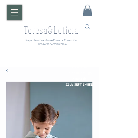
Teresa&Leticia
Ropa de niños/Arras/Primera Comunión.
Primavera/Verano 2026
¡ATENCIÓN!
Fecha de entrega:
A partir del
22 de SEPTIEMBRE.