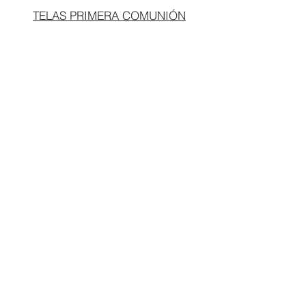
TELAS PRIMERA COMUNIÓN
T3/53€
T.10/60€
T.4/54€
T.12/62€