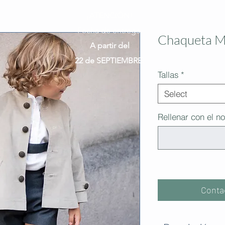
¡ATENCIÓN!
Fecha de entrega:
Chaqueta M
A partir del
22 de SEPTIEMBRE.
Tallas
*
Select
Rellenar con el no
Conta