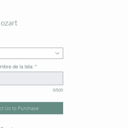
ozart
mbre de la tela:
*
0/500
ct Us to Purchase