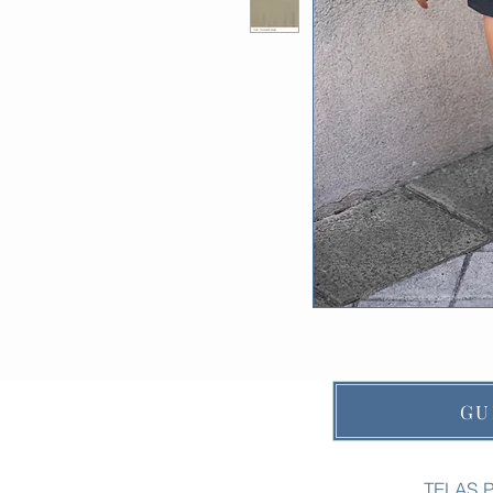
GU
TELAS 