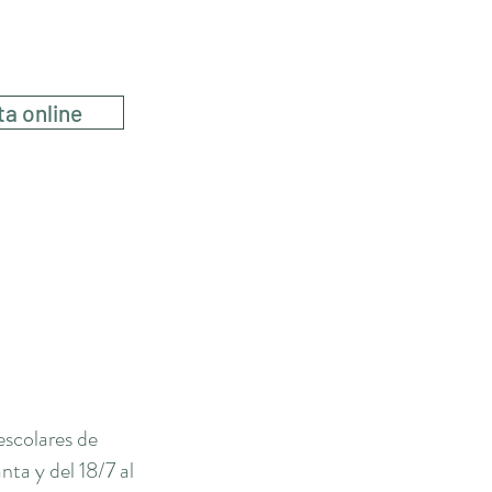
a
ta online
escolares de
ta y del 18/7 al