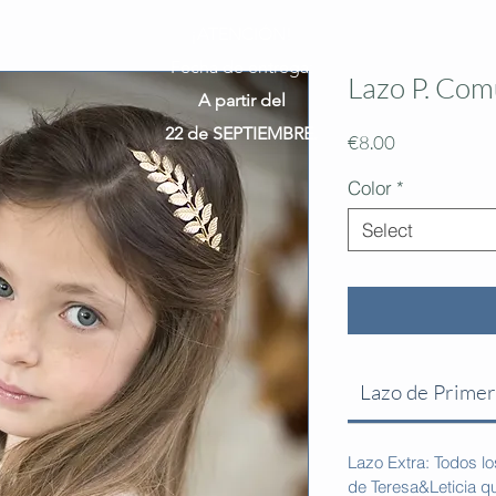
¡ATENCIÓN!
Fecha de entrega:
Lazo P. Com
A partir del
22 de SEPTIEMBRE.
Price
€8.00
Color
*
Select
Lazo de Prime
Lazo Extra: Todos l
de Teresa&Leticia q