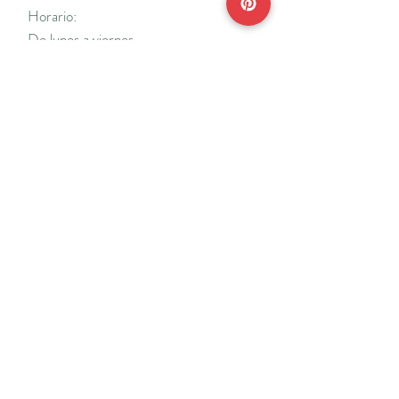
Horario:
De lunes a viernes
Mañanas: De 10 a 14
Tardes: De 17 a 20 h.
*Cerrado vacaciones escolares de Navidad
y Semana Santa y del 18/7 al 31/8.
Teléfonos:
915638662
650141048
*Solo se atenderá el teléfono en horario de
mañana
Reserva de cita online