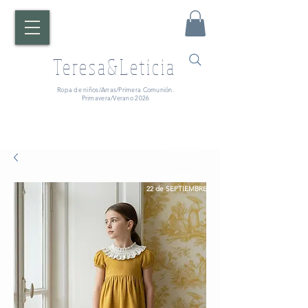
Teresa&Leticia
Ropa de niños/Arras/Primera Comunión.
Primavera/Verano 2026
¡ATENCIÓN!
Fecha de entrega:
A partir del
22 de SEPTIEMBRE.