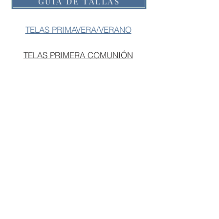
GUIA DE TALLAS
4/49€
TELAS PRIMAVERA/VERANO
Talla 1/45€
Talla
Talla
5/50€
10/55€
TELAS PRIMERA COMUNIÓN
Talla
Talla
Talla
18m/46€
6/51€
11/56€
Talla 2/47€
Talla
Talla
7/52€
12/57€