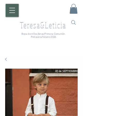
Teresa&Leticia
Ropa de niños/Arras/Primera Comunión.
Primavera/Verano 2026
¡ATENCIÓN!
Fecha de entrega:
A partir del
22 de SEPTIEMBRE.