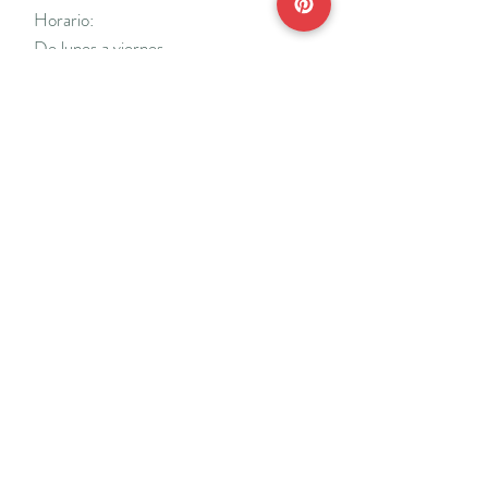
Horario:
De lunes a viernes
Mañanas: De 10 a 14
Tardes: De 17 a 20 h.
*Cerrado vacaciones escolares de Navidad
y Semana Santa y del 18/7 al 31/8.
Teléfonos:
915638662
650141048
*Solo se atenderá el teléfono en horario de
mañana
Reserva de cita online