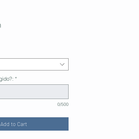
h
gido?:
*
0/500
Add to Cart