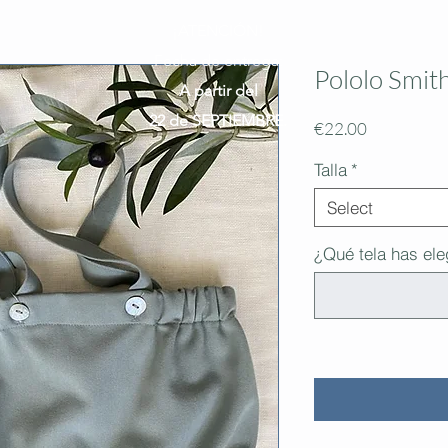
¡ATENCIÓN!
Fecha de entrega:
Pololo Smit
A partir del
22 de SEPTIEMBRE.
Price
€22.00
Talla
*
Select
¿Qué tela has ele