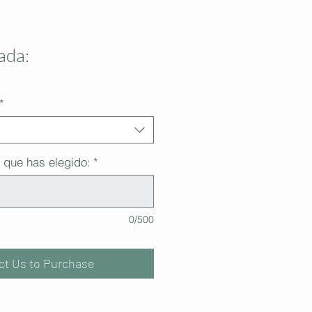
ada:
*
 que has elegido:
*
0/500
ct Us to Purchase