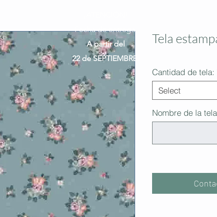
¡ATENCIÓN!
Fecha de entrega:
Tela estamp
A partir del
22 de SEPTIEMBRE.
Cantidad de tela:
Select
Nombre de la tela
Conta