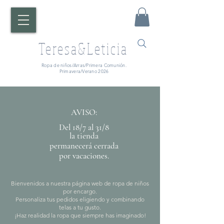
Teresa&Leticia
Ropa de niños/Arras/Primera Comunión.
Primavera/Verano 2026
AVISO:
Del 18/7 al 31/8
la tienda
permanecerá cerrada
por vacaciones.
Bienvenidos a nuestra página web de ropa de niños
por encargo.
Personaliza tus pedidos eligiendo y combinando
telas a tu gusto.
¡Haz realidad la ropa que siempre has imaginado!