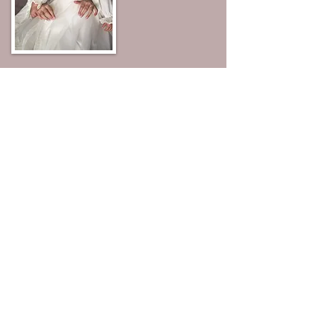
¿Quieres trabajar con
nosotras?
Si tienes experiencia en el mundo de la costura,
dispones de máquina de coser y eres una persona
formal, responsable y con ganas de trabajar...
LLAMANOS!!