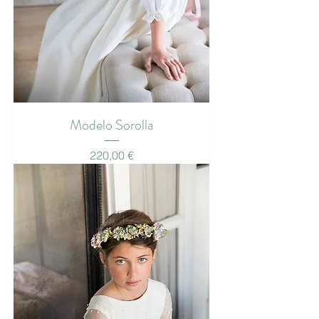
Modelo Sorolla
Precio
220,00 €