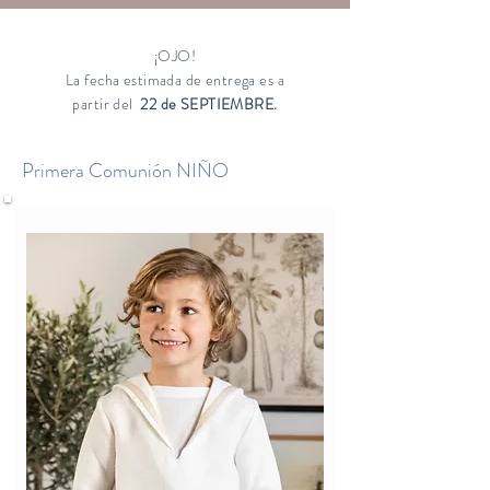
¡OJO!
La fecha estimada de entrega es a
partir del
22 de SEPTIEMBRE.
Primera Comunión NIÑO