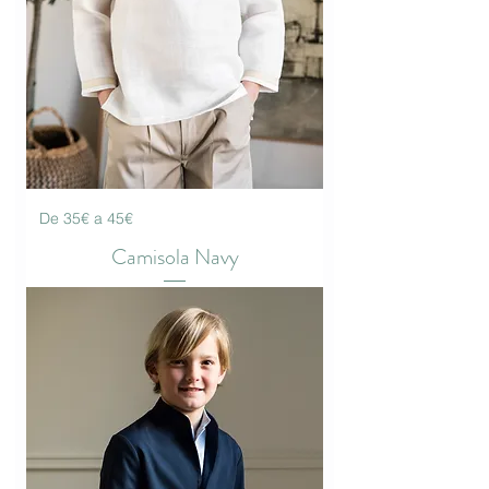
De 35€ a 45€
Camisola Navy