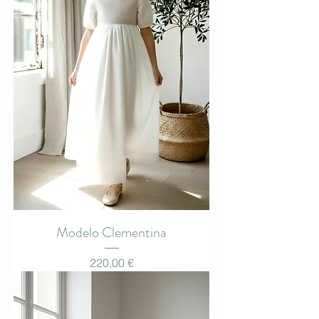
Modelo Clementina
Precio
220,00 €