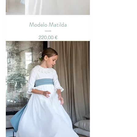
Modelo Matilda
Precio
220,00 €