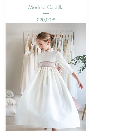
Modelo Castilla
Precio
220,00 €