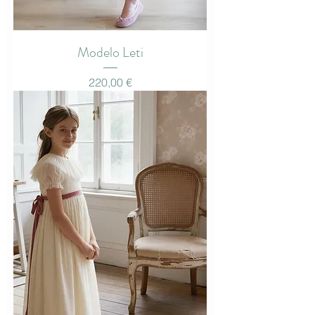
Modelo Leti
Precio
220,00 €