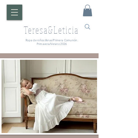
Teresa&Leticia
Ropa de niños/Arras/Primera Comunión.
Primavera/Verano 2026