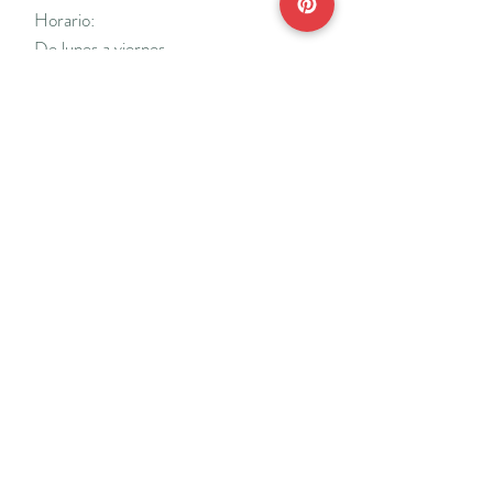
Horario:
De lunes a viernes
Mañanas: De 10 a 14
Tardes: De 17 a 20 h.
*Cerrado vacaciones escolares de Navidad
y Semana Santa y del 18/7 al 31/8.
Teléfonos:
915638662
650141048
*Solo se atenderá el teléfono en horario de
mañana
Reserva de cita online