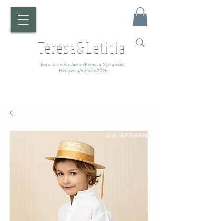
Teresa&Leticia
Ropa de niños/Arras/Primera Comunión.
Primavera/Verano 2026
¡ATENCIÓN!
Fecha de entrega:
A partir del
22 de SEPTIEMBRE.