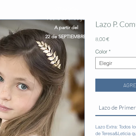
¡ATENCIÓN!
Fecha de entrega:
Lazo P. Com
A partir del
22 de SEPTIEMBRE.
Precio
8,00 €
Color
*
Elegir
AGRE
Lazo de Prime
Lazo Extra: Todos l
de Teresa&Leticia q