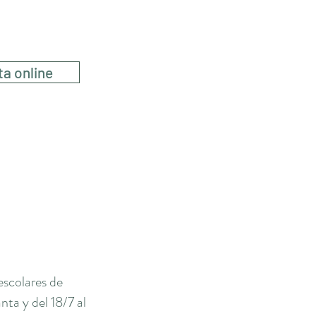
a
ta online
escolares de
ta y del 18/7 al