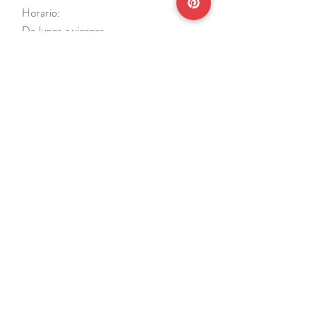
Horario:
De lunes a viernes
Mañanas: De 10 a 14
Tardes: De 17 a 20 h.
*Cerrado vacaciones escolares de Navidad
y Semana Santa y del 18/7 al 31/8.
Teléfonos:
915638662
650141048
*Solo se atenderá el teléfono en horario de
mañana
Reserva de cita online