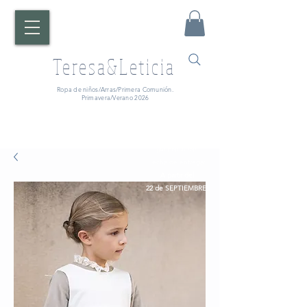
Teresa&Leticia
Ropa de niños/Arras/Primera Comunión.
Primavera/Verano 2026
¡ATENCIÓN!
Fecha de entrega:
A partir del
22 de SEPTIEMBRE.