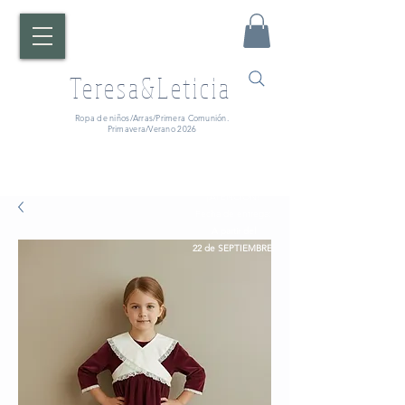
Teresa&Leticia
Ropa de niños/Arras/Primera Comunión.
Primavera/Verano 2026
¡ATENCIÓN!
Fecha de entrega:
A partir del
22 de SEPTIEMBRE.