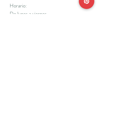
Horario:
De lunes a viernes
Mañanas: De 10 a 14
Tardes: De 17 a 20 h.
*Cerrado vacaciones escolares de Navidad
y Semana Santa y del 18/7 al 31/8.
Teléfonos:
915638662
650141048
*Solo se atenderá el teléfono en horario de
mañana
Reserva de cita online