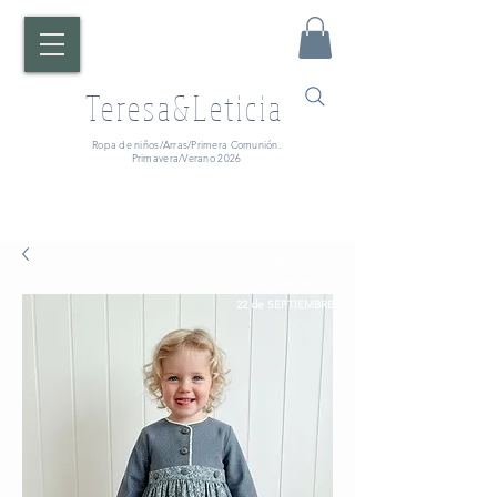
Teresa&Leticia
Ropa de niños/Arras/Primera Comunión.
Primavera/Verano 2026
¡ATENCIÓN!
Fecha de entrega:
A partir del
22 de SEPTIEMBRE.