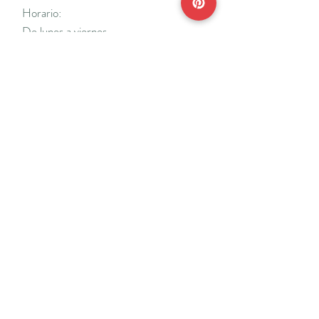
Horario:
De lunes a viernes
Mañanas: De 10 a 14
Tardes: De 17 a 20 h.
*Cerrado vacaciones escolares de Navidad
y Semana Santa y del 18/7 al 31/8.
Teléfonos:
915638662
650141048
*Solo se atenderá el teléfono en horario de
mañana
Reserva de cita online