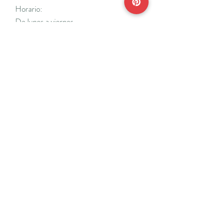
Horario:
De lunes a viernes
Mañanas: De 10 a 14
Tardes: De 17 a 20 h.
*Cerrado vacaciones escolares de Navidad
y Semana Santa y del 18/7 al 31/8.
Teléfonos:
915638662
650141048
*Solo se atenderá el teléfono en horario de
mañana
Reserva de cita online