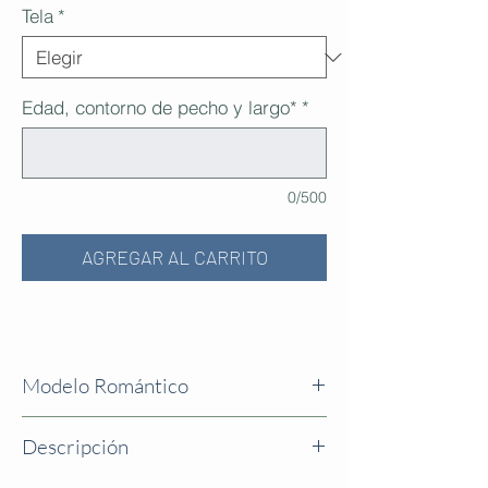
Tela
*
Edad, contorno de pecho y largo*
*
0/500
AGREGAR AL CARRITO
Modelo Romántico
* Por favor indique la edad de la niña, el
Descripción
contorno de pecho medido justo , sin
holgura y el largo de vestido que desea,