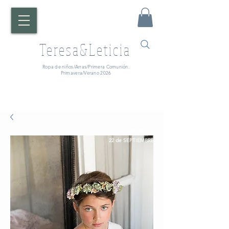
Teresa&Leticia
Ropa de niños/Arras/Primera Comunión.
Primavera/Verano 2026
¡ATENCIÓN!
Fecha de entrega:
A partir del
22 de SEPTIEMBRE.