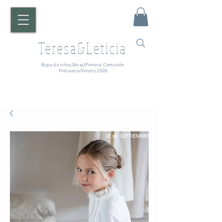
Teresa&Leticia
Ropa de niños/Arras/Primera Comunión.
Primavera/Verano 2026
¡ATENCIÓN!
Fecha de entrega:
A partir del
22 de SEPTIEMBRE.