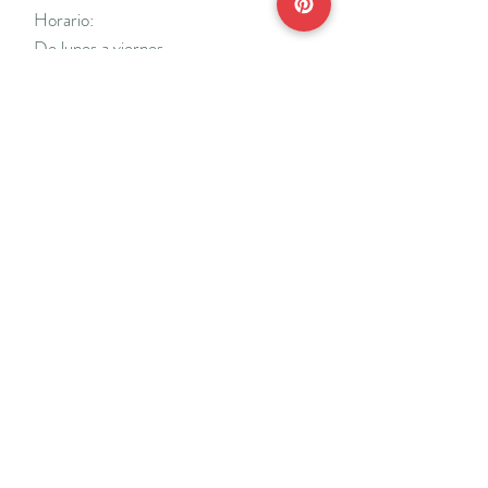
Horario:
De lunes a viernes
Mañanas: De 10 a 14
Tardes: De 17 a 20 h.
*Cerrado vacaciones escolares de Navidad
y Semana Santa y del 18/7 al 31/8.
Teléfonos:
915638662
650141048
*Solo se atenderá el teléfono en horario de
mañana
Reserva de cita online