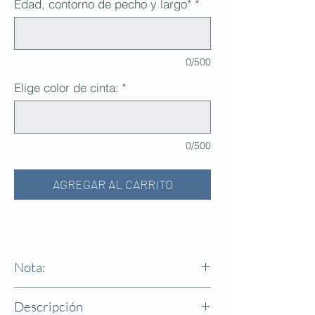
Edad, contorno de pecho y largo*
*
0/500
Elige color de cinta:
*
0/500
AGREGAR AL CARRITO
Nota:
* Por favor indique la edad de la niña, el
Descripción
contorno de pecho medido justo , sin