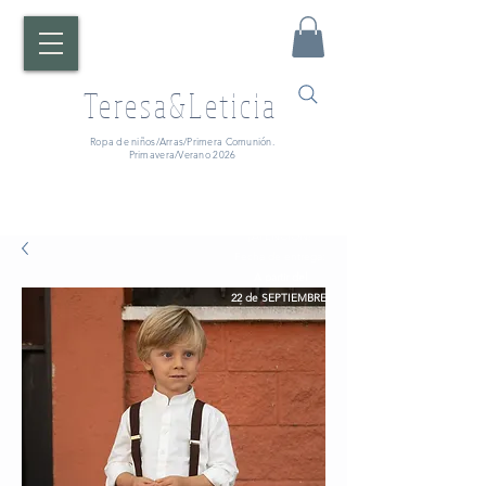
Teresa&Leticia
Ropa de niños/Arras/Primera Comunión.
Primavera/Verano 2026
¡ATENCIÓN!
Fecha de entrega:
A partir del
22 de SEPTIEMBRE.