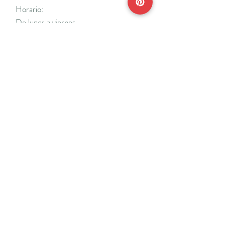
Horario:
De lunes a viernes
Mañanas: De 10 a 14
Tardes: De 17 a 20 h.
*Cerrado vacaciones escolares de Navidad
y Semana Santa y del 18/7 al 31/8.
Teléfonos:
915638662
650141048
*Solo se atenderá el teléfono en horario de
mañana
Reserva de cita online