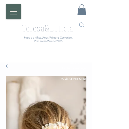
Teresa&Leticia
Ropa de niños/Arras/Primera Comunión.
Primavera/Verano 2026
¡ATENCIÓN!
Fecha de entrega:
A partir del
22 de SEPTIEMBRE.