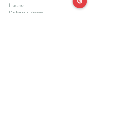
Horario:
De lunes a viernes
Mañanas: De 10 a 14
Tardes: De 17 a 20 h.
*Cerrado vacaciones escolares de Navidad
y Semana Santa y del 18/7 al 31/8.
Teléfonos:
915638662
650141048
*Solo se atenderá el teléfono en horario de
mañana
Reserva de cita online