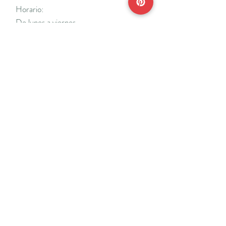
Horario:
De lunes a viernes
Mañanas: De 10 a 14
Tardes: De 17 a 20 h.
*Cerrado vacaciones escolares de Navidad
y Semana Santa y del 18/7 al 31/8.
Teléfonos:
915638662
650141048
*Solo se atenderá el teléfono en horario de
mañana
Reserva de cita online