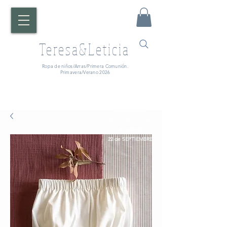
Teresa&Leticia
Ropa de niños/Arras/Primera Comunión.
Primavera/Verano 2026
¡ATENCIÓN!
Fecha de entrega:
A partir del
22 de SEPTIEMBRE.