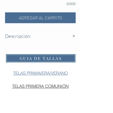
0/500
AGREGAR AL CARRITO
Descripción:
Pololo fruncido por goma en cintura y
piernas.
Foto: Tela Satén crudo
GUIA DE TALLAS
TELAS PRIMAVERA/VERANO
TELAS PRIMERA COMUNIÓN