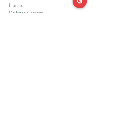
Horario:
De lunes a viernes
Mañanas: De 10 a 14
Tardes: De 17 a 20 h.
*Cerrado vacaciones escolares de Navidad
y Semana Santa y del 18/7 al 31/8.
Teléfonos:
915638662
650141048
*Solo se atenderá el teléfono en horario de
mañana
Reserva de cita online