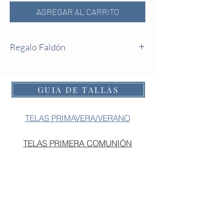
AGREGAR AL CARRITO
Regalo Faldón
La caja contiene:
- Un faldón modelo Olivia.
- Una capota de punto.
GUIA DE TALLAS
- Un osito de peluche.
TELAS PRIMAVERA/VERANO
TELAS PRIMERA COMUNIÓN