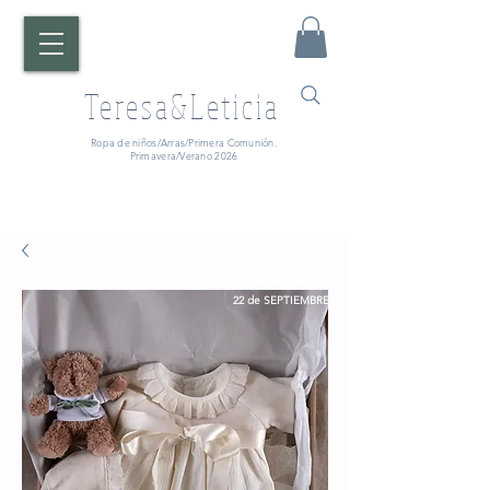
Teresa&Leticia
Ropa de niños/Arras/Primera Comunión.
Primavera/Verano 2026
¡ATENCIÓN!
Fecha de entrega:
A partir del
22 de SEPTIEMBRE.